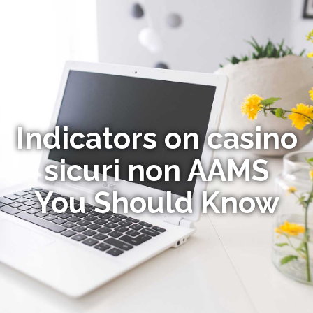
Indicators on casino
sicuri non AAMS
You Should Know