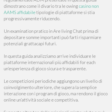
dimostrano come il divario tra le owing
casino non
AAMS affidabile
tipologie di piattaforme si stia
progressivamente riducendo.
Un examination pratico in Are living Chat prima di
depositare somme importanti può farti risparmiare
potenziali grattacapi futuri.
In questa guida analizziamo arrive individuare le
piattaforme internazionali più affidabili for each
un’esperienza di gioco sicura e trasparente.
Le competizioni periodiche aggiungono un livello di
coinvolgimento ulteriore, che supera la semplice
interazione con i program di gioco, ma rendono il gioco
online un’attività sociale e competitiva.