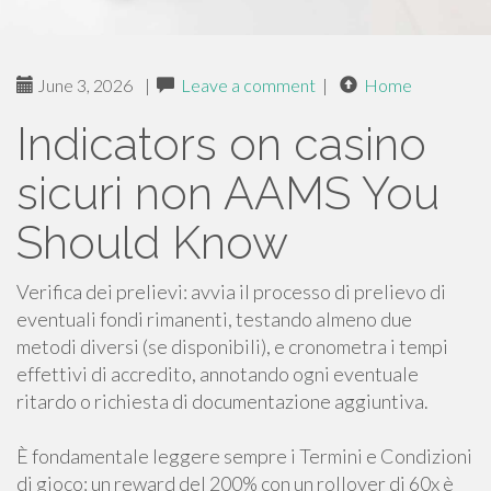
June 3, 2026
|
Leave a comment
|
Home
Indicators on casino
sicuri non AAMS You
Should Know
Verifica dei prelievi: avvia il processo di prelievo di
eventuali fondi rimanenti, testando almeno due
metodi diversi (se disponibili), e cronometra i tempi
effettivi di accredito, annotando ogni eventuale
ritardo o richiesta di documentazione aggiuntiva.
È fondamentale leggere sempre i Termini e Condizioni
di gioco: un reward del 200% con un rollover di 60x è